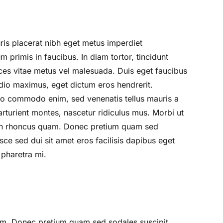
uris placerat nibh eget metus imperdiet
primis in faucibus. In diam tortor, tincidunt
rices vitae metus vel malesuada. Duis eget faucibus
 odio maximus, eget dictum eros hendrerit.
odio commodo enim, sed venenatis tellus mauris a
rturient montes, nascetur ridiculus mus. Morbi ut
es in rhoncus quam. Donec pretium quam sed
usce sed dui sit amet eros facilisis dapibus eget
 pharetra mi.
uam. Donec pretium quam sed sodales suscipit.