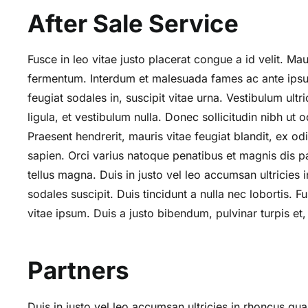
After Sale Service
Fusce in leo vitae justo placerat congue a id velit. Ma
fermentum. Interdum et malesuada fames ac ante ipsum 
feugiat sodales in, suscipit vitae urna. Vestibulum ult
ligula, et vestibulum nulla. Donec sollicitudin nibh ut
Praesent hendrerit, mauris vitae feugiat blandit, ex 
sapien. Orci varius natoque penatibus et magnis dis pa
tellus magna. Duis in justo vel leo accumsan ultrici
sodales suscipit. Duis tincidunt a nulla nec lobortis. F
vitae ipsum. Duis a justo bibendum, pulvinar turpis et,
Partners
Duis in justo vel leo accumsan ultricies in rhoncus q