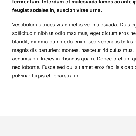
fermentum. Interdum et malesuada fames ac ante ipsu
feugiat sodales in, suscipit vitae urna.
Vestibulum ultrices vitae metus vel malesuada. Duis eg
sollicitudin nibh ut odio maximus, eget dictum eros he
blandit, ex odio commodo enim, sed venenatis tellus m
magnis dis parturient montes, nascetur ridiculus mus. M
accumsan ultricies in rhoncus quam. Donec pretium qua
nec lobortis. Fusce sed dui sit amet eros facilisis da
pulvinar turpis et, pharetra mi.