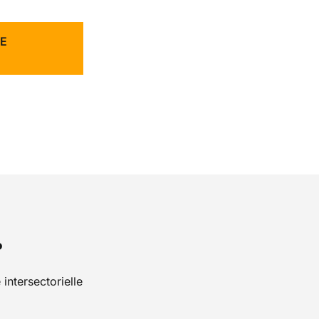
E
?
intersectorielle