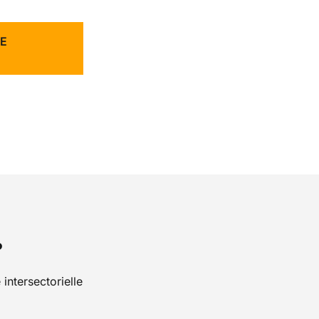
E
?
intersectorielle