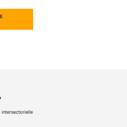
E
?
intersectorielle